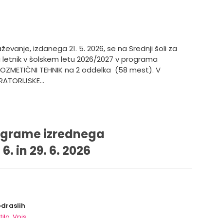
ževanje, izdanega 21. 5. 2026, se na Srednji šoli za
vi letnik v šolskem letu 2026/2027 v programa
KOZMETIČNI TEHNIK na 2 oddelka (58 mest). V
ORATORIJSKE…
rograme izrednega
6. in 29. 6. 2026
odraslih
ila
,
Vpis