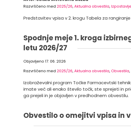
Razvrščeno med
2025/26
,
Aktualna obvestila
,
Izpostavlj
Predstavitev vpisa v 2. krogu Tabela za rangiranje
Spodnje meje 1. kroga izbirne
letu 2026/27
Objavljeno
17. 06. 2026
Razvrščeno med
2025/26
,
Aktualna obvestila
,
Obvestila
,
Izobraževalni program Točke Farmacevtski tehnik 6
imate več ali enako število točk, ste sprejeti in pr
ga prejeli in je objavljen v predhodnem obvestilu.
Obvestilo o omejitvi vpisa in