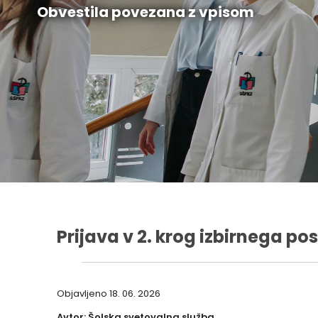
Obvestila povezana z vpisom
Prijava v 2. krog izbirnega p
Objavljeno
18. 06. 2026
Avtor: Šolska svetovalna služba