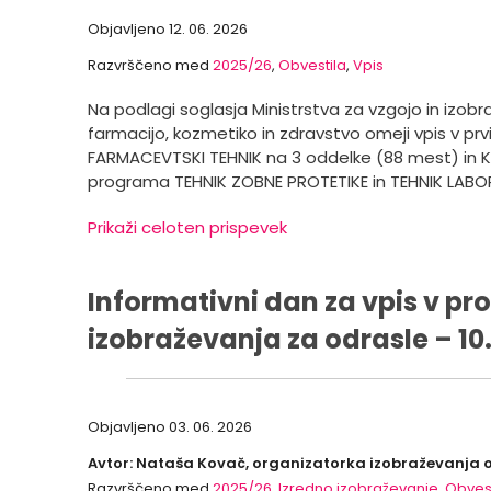
Objavljeno
12. 06. 2026
Razvrščeno med
2025/26
,
Obvestila
,
Vpis
Na podlagi soglasja Ministrstva za vzgojo in izobra
farmacijo, kozmetiko in zdravstvo omeji vpis v pr
FARMACEVTSKI TEHNIK na 3 oddelke (88 mest) in 
programa TEHNIK ZOBNE PROTETIKE in TEHNIK LAB
Prikaži celoten prispevek
Informativni dan za vpis v p
izobraževanja za odrasle – 10. 
Objavljeno
03. 06. 2026
Avtor: Nataša Kovač, organizatorka izobraževanja 
Razvrščeno med
2025/26
,
Izredno izobraževanje
,
Obvest