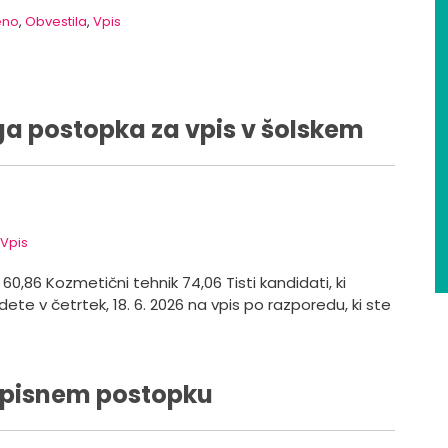
eno
,
Obvestila
,
Vpis
ga postopka za vpis v šolskem
Vpis
0,86 Kozmetični tehnik 74,06 Tisti kandidati, ki
idete v četrtek, 18. 6. 2026 na vpis po razporedu, ki ste
 vpisnem postopku