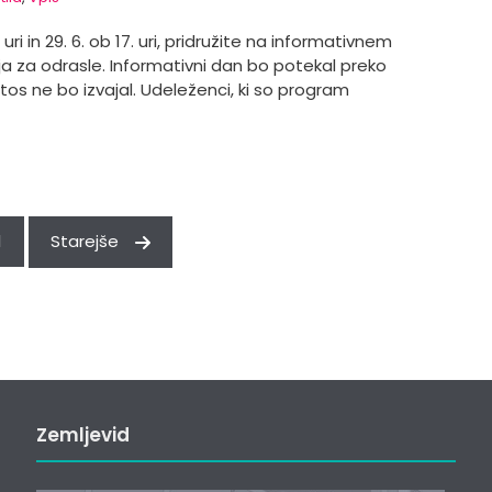
ri in 29. 6. ob 17. uri, pridružite na informativnem
 za odrasle. Informativni dan bo potekal preko
tos ne bo izvajal. Udeleženci, ki so program
…
1
Starejše
Zemljevid