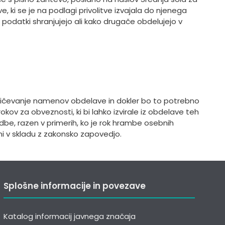
e, ki se je na podlagi privolitve izvajala do njenega
 podatki shranjujejo ali kako drugače obdelujejo v
sničevanje namenov obdelave in dokler bo to potrebno
v za obveznosti, ki bi lahko izvirale iz obdelave teh
be, razen v primerih, ko je rok hrambe osebnih
i v skladu z zakonsko zapovedjo.
Splošne informacije in povezave
Katalog informacij javnega značaja