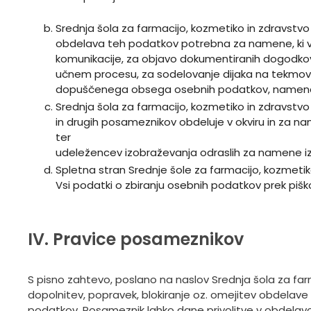
Srednja šola za farmacijo, kozmetiko in zdravstv
obdelava teh podatkov potrebna za namene, ki v 
komunikacije, za objavo dokumentiranih dogodkov n
učnem procesu, za sodelovanje dijaka na tekmovan
dopuščenega obsega osebnih podatkov, namena in
Srednja šola za farmacijo, kozmetiko in zdravst
in drugih posameznikov obdeluje v okviru in za na
ter
udeležencev izobraževanja odraslih za namene izv
Spletna stran Srednje šole za farmacijo, kozmetiko
Vsi podatki o zbiranju osebnih podatkov prek piš
IV. Pravice posameznikov
S pisno zahtevo, poslano na naslov Srednja šola za far
dopolnitev, popravek, blokiranje oz. omejitev obdelave 
podatkov. Posameznik lahko dane privolitve v obdelavo o