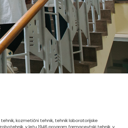
ehnik, kozmetični tehnik, tehnik laboratorijske
m zobotehnik, v letu 1946 program farmacevtski tehnik, v