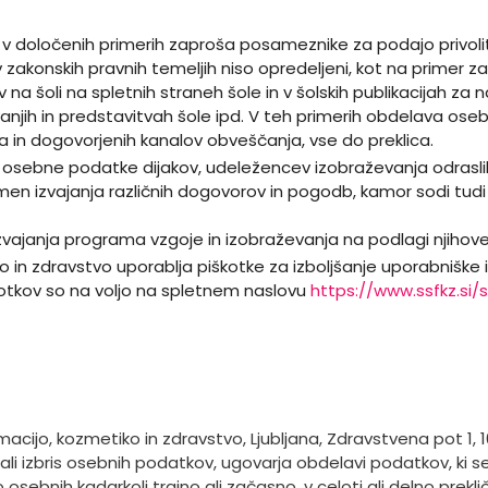
o v določenih primerih zaproša posameznike za podajo privoli
zakonskih pravnih temeljih niso opredeljeni, kot na primer 
a šoli na spletnih straneh šole in v šolskih publikacijah za
jih in predstavitvah šole ipd. V teh primerih obdelava ose
 dogovorjenih kanalov obveščanja, vse do preklica.
vo osebne podatke dijakov, udeležencev izobraževanja odrasl
men izvajanja različnih dogovorov in pogodb, kamor sodi tudi
ajanja programa vzgoje in izobraževanja na podlagi njihove 
 in zdravstvo uporablja piškotke za izboljšanje uporabniške i
kotkov so na voljo na spletnem naslovu
https://www.ssfkz.si
macijo, kozmetiko in zdravstvo, Ljubljana, Zdravstvena pot 1,
ali izbris osebnih podatkov, ugovarja obdelavi podatkov, ki s
sebnih kadarkoli trajno ali začasno, v celoti ali delno prekl