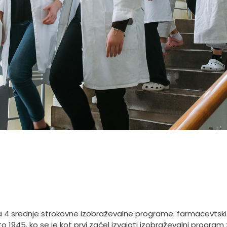
a 4 srednje strokovne izobraževalne programe: farmacevtski t
to 1945, ko se je kot prvi začel izvajati izobraževalni progra