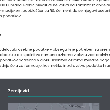
0 Ljubljana. Preklic privolitve ne vpliva na zakonitost obdelav
nformacijskem pooblaščencu RS, če meni, da se njegovi osebni
nih podatkov.
v
 obdelovala osebne podatke v obsegu, ki je potreben za ure
eluje do izpolnitve namena oziroma v okviru zastaralnih roko
podatkov potrebna v okviru sklenitve oziroma izvedbe pogod
dnja šola za farmacijo, kozmetiko in zdravstvo podatke hran
Zemljevid