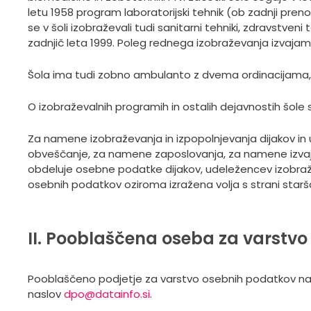
letu 1958 program laboratorijski tehnik (ob zadnji preno
se v šoli izobraževali tudi sanitarni tehniki, zdravstven
zadnjič leta 1999. Poleg rednega izobraževanja izvajam
Šola ima tudi zobno ambulanto z dvema ordinacijama, k
O izobraževalnih programih in ostalih dejavnostih šole 
Za namene izobraževanja in izpopolnjevanja dijakov in 
obveščanje, za namene zaposlovanja, za namene izvaja
obdeluje osebne podatke dijakov, udeležencev izobraževa
osebnih podatkov oziroma izražena volja s strani starš
II. Pooblaščena oseba za varstv
Pooblaščeno podjetje za varstvo osebnih podatkov na Sre
naslov
dpo@datainfo.si
.