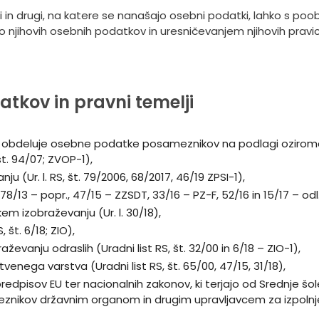
enti in drugi, na katere se nanašajo osebni podatki, lahko s
o njihovih osebnih podatkov in uresničevanjem njihovih pravic
tkov in pravni temelji
vo obdeluje osebne podatke posameznikov na podlagi oziroma
t. 94/07; ZVOP-1),
 (Ur. l. RS, št. 79/2006, 68/2017, 46/19 ZPSI-1),
, 78/13 – popr., 47/15 – ZZSDT, 33/16 – PZ-F, 52/16 in 15/17 – odl
kem izobraževanju (Ur. l. 30/18),
 št. 6/18; ZIO),
ževanju odraslih (Uradni list RS, št. 32/00 in 6/18 – ZIO-1),
enega varstva (Uradni list RS, št. 65/00, 47/15, 31/18),
dpisov EU ter nacionalnih zakonov, ki terjajo od Srednje šol
kov državnim organom in drugim upravljavcem za izpolnjevan