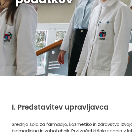
I. Predstavitev upravljavca
Srednja šola za farmacijo, kozmetiko in zdravstvo izvaj
biomedicine in zobotehnik. Prvi začetki šole segajo v le