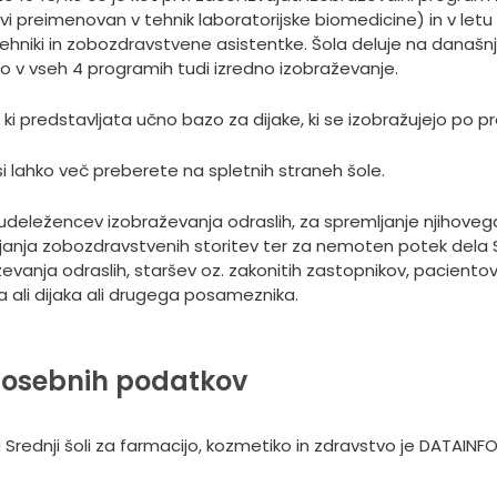
vi preimenovan v tehnik laboratorijske biomedicine) in v letu
i tehniki in zobozdravstvene asistentke. Šola deluje na današnj
o v vseh 4 programih tudi izredno izobraževanje.
i predstavljata učno bazo za dijake, ki se izobražujejo po 
si lahko več preberete na spletnih straneh šole.
udeležencev izobraževanja odraslih, za spremljanje njihoveg
nja zobozdravstvenih storitev ter za nemoten potek dela Sr
nja odraslih, staršev oz. zakonitih zastopnikov, pacientov, 
a ali dijaka ali drugega posameznika.
o osebnih podatkov
dnji šoli za farmacijo, kozmetiko in zdravstvo je DATAINFO.SI