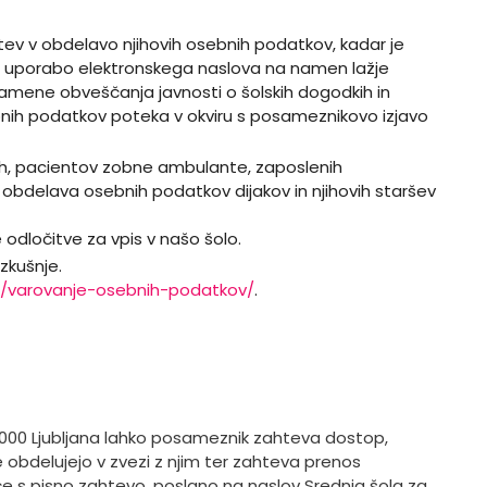
tev v obdelavo njihovih osebnih podatkov, kadar je
za uporabo elektronskega naslova na namen lažje
 namene obveščanja javnosti o šolskih dogodkih in
bnih podatkov poteka v okviru s posameznikovo izjavo
ih, pacientov zobne ambulante, zaposlenih
 obdelava osebnih podatkov dijakov in njihovih staršev
odločitve za vpis v našo šolo.
zkušnje.
/s/varovanje-osebnih-podatkov/
.
 1000 Ljubljana lahko posameznik zahteva dostop,
e obdelujejo v zvezi z njim ter zahteva prenos
iče s pisno zahtevo, poslano na naslov Srednja šola za