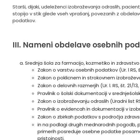
Starši, dijaki, udeleženci izobraževanja odraslih, paci
stopijo v stik glede vseh vprašanj, povezanih z obdelav
podatkov.
III. Nameni obdelave osebnih poda
Srednja šola za farmacijo, kozmetiko in zdravst
Zakon o varstvu osebnih podatkov (Ur. l RS, š
Zakon o poklicnem in strokovnem izobraževanju
Zakon o delovnih razmerjih (Ur. l. RS, št. 21/13
Pravilnik o šolski dokumentaciji v srednješols
Zakon o izobraževanju odraslih (Uradni list RS,
Pravilnik o evidencah in dokumentaciji v izobra
Zakon o zbirkah podatkov s področja zdravstv
in na podlagi drugih mednarodnih pogodb, pre
primerih posreduje osebne podatke posamezni
pristojnosti.