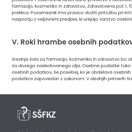
farmacijo, kozmetiko in zdravstvo, Zdravstvena pot 1, 100
preklica. Posameznik ima pravico vložiti pritožbo pri I
nasprotju z veljavnimi predpisi, ki urejajo varstvo oseb
V. Roki hrambe osebnih podatko
Srednja šola za farmacijo, kozmetiko in zdravstvo bo
za dosego zasledovanega cilja. Osebne podatke tako obd
osebnih podatkov, še posebej, ko je obdelava osebnih 
podatkov zapovedan z zakonom. V slednjih primerih Sre