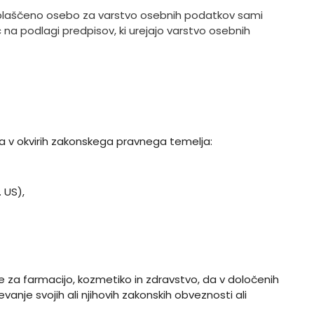
 pooblaščeno osebo za varstvo osebnih podatkov sami
 na podlagi predpisov, ki urejajo varstvo osebnih
 v okvirih zakonskega pravnega temelja:
. US),
e za farmacijo, kozmetiko in zdravstvo, da v določenih
je svojih ali njihovih zakonskih obveznosti ali