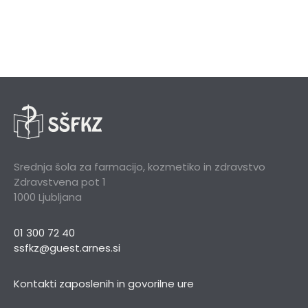
Srednja šola za farmacijo, kozmetiko in zdravstvo
Zdravstvena pot 1
1000 Ljubljana
01 300 72 40
ssfkz@guest.arnes.si
Kontakti zaposlenih in govorilne ure