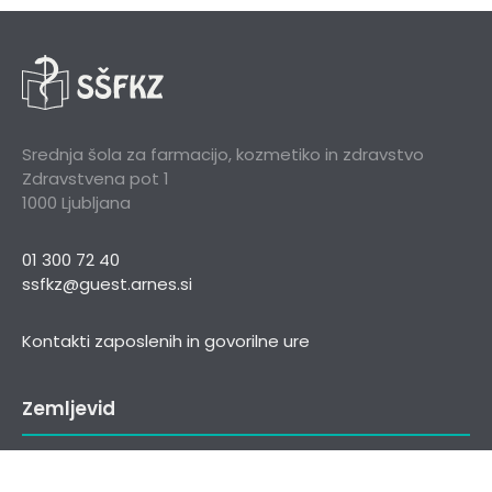
Srednja šola za farmacijo, kozmetiko in zdravstvo
Zdravstvena pot 1
1000 Ljubljana
01 300 72 40
ssfkz@guest.arnes.si
Kontakti zaposlenih in govorilne ure
Zemljevid