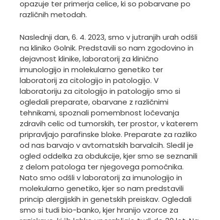
opazuje ter primerja celice, ki so pobarvane po
različnih metodah.
Naslednji dan, 6. 4. 2023, smo v jutranjih urah odšli
na kliniko Golnik. Predstavili so nam zgodovino in
dejavnost klinike, laboratorij za klinično
imunologijo in molekularno genetiko ter
laboratorij za citologijo in patologijo. V
laboratoriju za citologijo in patologijo smo si
ogledali preparate, obarvane z različnimi
tehnikami, spoznali pomembnost ločevanja
zdravih celic od tumorskih, ter prostor, v katerem
pripravljajo parafinske bloke. Preparate za razliko
od nas barvajo v avtomatskih barvalcih. Sledil je
ogled oddelka za obdukcije, kjer smo se seznanili
z delom patologa ter njegovega pomočnika.
Nato smo odšli v laboratorij za imunologijo in
molekularno genetiko, kjer so nam predstavili
princip alergijskih in genetskih preiskav. Ogledali
smo si tudi bio-banko, kjer hranijo vzorce za