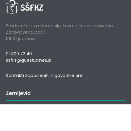
Srednja šola za farmacijo, kozmetiko in zdravstvo
Zdravstvena pot 1
1000 Ljubljana
01 300 72 40
ssfkz@guest.arnes.si
Kontakti zaposlenih in govorilne ure
Zemljevid