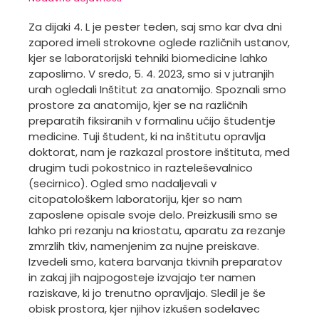
Za dijaki 4. L je pester teden, saj smo kar dva dni
zapored imeli strokovne oglede različnih ustanov,
kjer se laboratorijski tehniki biomedicine lahko
zaposlimo. V sredo, 5. 4. 2023, smo si v jutranjih
urah ogledali Inštitut za anatomijo. Spoznali smo
prostore za anatomijo, kjer se na različnih
preparatih fiksiranih v formalinu učijo študentje
medicine. Tuji študent, ki na inštitutu opravlja
doktorat, nam je razkazal prostore inštituta, med
drugim tudi pokostnico in razteleševalnico
(secirnico). Ogled smo nadaljevali v
citopatološkem laboratoriju, kjer so nam
zaposlene opisale svoje delo. Preizkusili smo se
lahko pri rezanju na kriostatu, aparatu za rezanje
zmrzlih tkiv, namenjenim za nujne preiskave.
Izvedeli smo, katera barvanja tkivnih preparatov
in zakaj jih najpogosteje izvajajo ter namen
raziskave, ki jo trenutno opravljajo. Sledil je še
obisk prostora, kjer njihov izkušen sodelavec