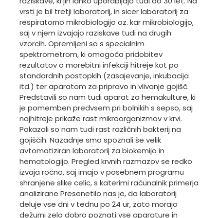
raziskave, ki jih lahko uporabljajo tudi do 30 let. Na
vrsti je bil tretji laboratorij, in sicer laboratorij za
respiratorno mikrobiologijo oz. kar mikrobiologijo,
saj v njem izvajajo raziskave tudi na drugih
vzorcih. Opremljeni so s specialnim
spektrometrom, ki omogoča pridobitev
rezultatov o morebitni infekciji hitreje kot po
standardnih postopkih (zasajevanje, inkubacija
itd.) ter aparatom za pripravo in vlivanje gojišč.
Predstavili so nam tudi aparat za hemakulture, ki
je pomemben predvsem pri bolnikih s sepso, saj
najhitreje prikaže rast mikroorganizmov v krvi.
Pokazali so nam tudi rast različnih bakterij na
gojiščih. Nazadnje smo spoznali še velik
avtomatiziran laboratorij za biokemijo in
hematologijo. Pregled krvnih razmazov se redko
izvaja ročno, saj imajo v posebnem programu
shranjene slike celic, s katerimi računalnik primerja
analizirane Presenetilo nas je, da laboratorij
deluje vse dni v tednu po 24 ur, zato morajo
dežurni zelo dobro poznati vse aparature in