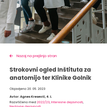
Nazaj na prejšnjo stran
Strokovni ogled Inštituta za
anatomijo ter Klinike Golnik
Objavljeno
20. 05. 2023
Avtor: Agnes Kresevič, 4. L
Razvrščeno med
2022/23
,
Interesne dejavnosti
,
Nedavne dejavnosti