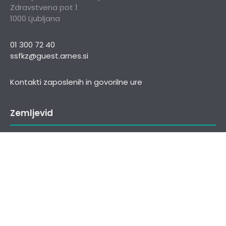
Zdravstvena pot 1
1000 Ljubljana
01 300 72 40
ssfkz@guest.arnes.si
Kontakti zaposlenih in govorilne ure
Zemljevid