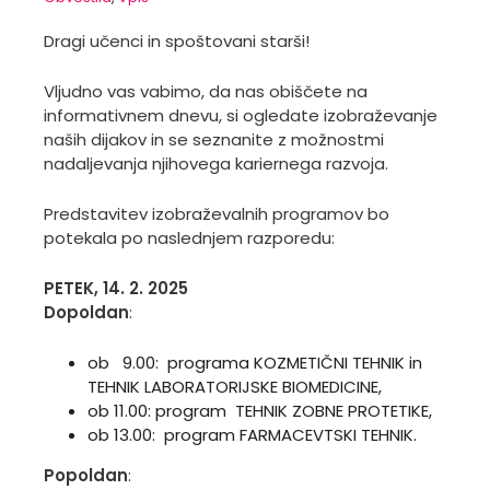
Dragi učenci in spoštovani starši!
Vljudno vas vabimo, da nas obiščete na
informativnem dnevu, si ogledate izobraževanje
naših dijakov in se seznanite z možnostmi
nadaljevanja njihovega kariernega razvoja.
Predstavitev izobraževalnih programov bo
potekala po naslednjem razporedu:
PETEK, 14. 2. 2025
Dopoldan
:
ob 9.00: programa KOZMETIČNI TEHNIK in
TEHNIK LABORATORIJSKE BIOMEDICINE,
ob 11.00: program TEHNIK ZOBNE PROTETIKE,
ob 13.00: program FARMACEVTSKI TEHNIK.
Popoldan
: