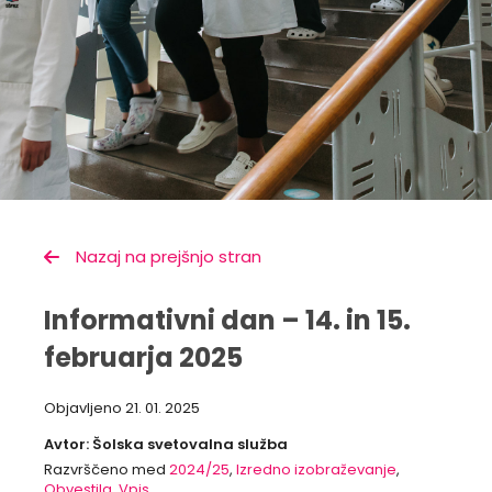
Nazaj na prejšnjo stran
Informativni dan – 14. in 15.
februarja 2025
Objavljeno
21. 01. 2025
Avtor: Šolska svetovalna služba
Razvrščeno med
2024/25
,
Izredno izobraževanje
,
Obvestila
,
Vpis