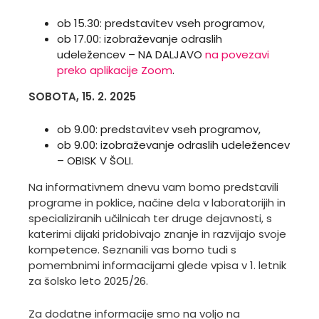
ob 15.30: predstavitev vseh programov,
ob 17.00: izobraževanje odraslih
udeležencev – NA DALJAVO
na povezavi
preko aplikacije Zoom
.
SOBOTA, 15. 2. 2025
ob 9.00: predstavitev vseh programov,
ob 9.00: izobraževanje odraslih udeležencev
– OBISK V ŠOLI.
Na informativnem dnevu vam bomo predstavili
programe in poklice, načine dela v laboratorijih in
specializiranih učilnicah ter druge dejavnosti, s
katerimi dijaki pridobivajo znanje in razvijajo svoje
kompetence. Seznanili vas bomo tudi s
pomembnimi informacijami glede vpisa v 1. letnik
za šolsko leto 2025/26.
Za dodatne informacije smo na voljo na