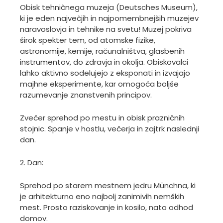
Obisk tehničnega muzeja (Deutsches Museum),
ki je eden največjih in najpomembnejših muzejev
naravoslovja in tehnike na svetu! Muzej pokriva
širok spekter tem, od atomske fizike,
astronomije, kemije, računalništva, glasbenih
instrumentov, do zdravja in okolja. Obiskovalci
lahko aktivno sodelujejo z eksponati in izvajajo
majhne eksperimente, kar omogoča boljše
razumevanje znanstvenih principov.
Zvečer sprehod po mestu in obisk prazničnih
stojnic. Spanje v hostlu, večerja in zajtrk naslednji
dan.
2. Dan:
Sprehod po starem mestnem jedru Münchna, ki
je arhitekturno eno najbolj zanimivih nemških
mest. Prosto raziskovanje in kosilo, nato odhod
domov.