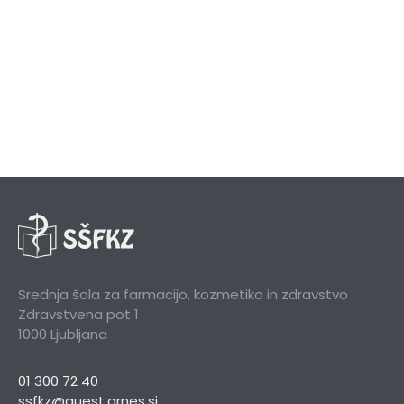
Srednja šola za farmacijo, kozmetiko in zdravstvo
Zdravstvena pot 1
1000 Ljubljana
01 300 72 40
ssfkz@guest.arnes.si