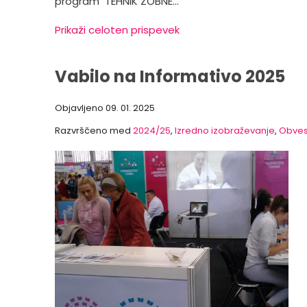
program TEHNIK ZOBNE…
Prikaži celoten prispevek
Vabilo na Informativo 2025
Objavljeno
09. 01. 2025
Razvrščeno med
2024/25
,
Izredno izobraževanje
,
Obves