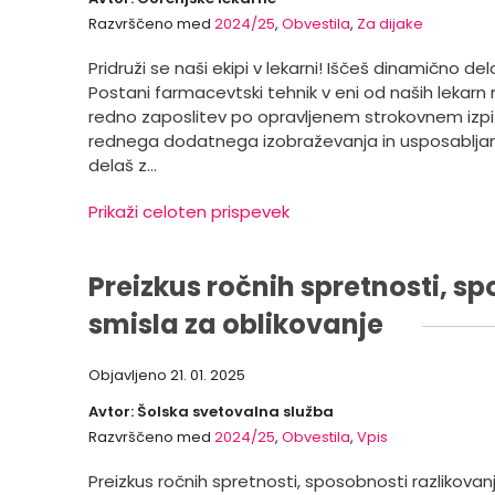
Razvrščeno med
2024/25
,
Obvestila
,
Za dijake
Pridruži se naši ekipi v lekarni! Iščeš dinamično de
Postani farmacevtski tehnik v eni od naših lekarn
redno zaposlitev po opravljenem strokovnem izpit
rednega dodatnega izobraževanja in usposabljanja
delaš z…
Prikaži celoten prispevek
Preizkus ročnih spretnosti, sp
smisla za oblikovanje
Objavljeno
21. 01. 2025
Avtor: Šolska svetovalna služba
Razvrščeno med
2024/25
,
Obvestila
,
Vpis
Preizkus ročnih spretnosti, sposobnosti razlikovanj