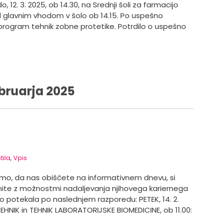
12. 3. 2025, ob 14.30, na Srednji šoli za farmacijo
d glavnim vhodom v šolo ob 14.15. Po uspešno
 program tehnik zobne protetike. Potrdilo o uspešno
ebruarja 2025
tila
,
Vpis
bimo, da nas obiščete na informativnem dnevu, si
nite z možnostmi nadaljevanja njihovega kariernega
o potekala po naslednjem razporedu: PETEK, 14. 2.
NIK in TEHNIK LABORATORIJSKE BIOMEDICINE, ob 11.00: