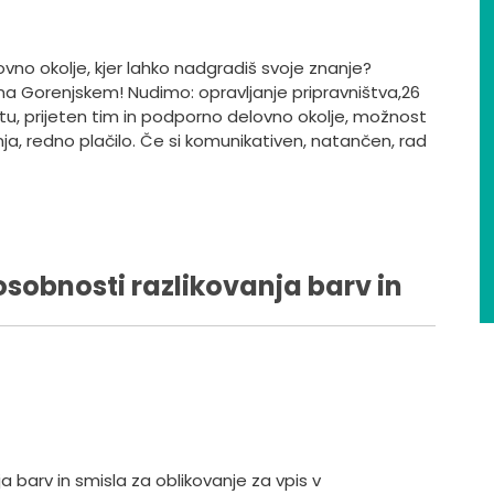
lovno okolje, kjer lahko nadgradiš svoje znanje?
 na Gorenjskem! Nudimo: opravljanje pripravništva,26
u, prijeten tim in podporno delovno okolje, možnost
, redno plačilo. Če si komunikativen, natančen, rad
osobnosti razlikovanja barv in
a barv in smisla za oblikovanje za vpis v