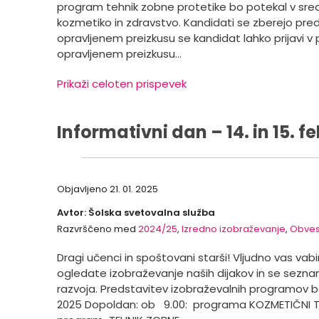
program tehnik zobne protetike bo potekal v sredo, 
kozmetiko in zdravstvo. Kandidati se zberejo pre
opravljenem preizkusu se kandidat lahko prijavi v
opravljenem preizkusu…
Prikaži celoten prispevek
Informativni dan – 14. in 15. f
Objavljeno
21. 01. 2025
Avtor: Šolska svetovalna služba
Razvrščeno med
2024/25
,
Izredno izobraževanje
,
Obves
Dragi učenci in spoštovani starši! Vljudno vas va
ogledate izobraževanje naših dijakov in se sezna
razvoja. Predstavitev izobraževalnih programov b
2025 Dopoldan: ob 9.00: programa KOZMETIČNI TEH