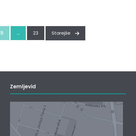
9
…
23
Starejše
Zemljevid