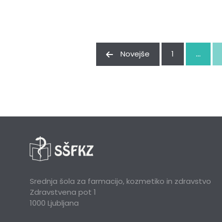
Novejše
1
…
Srednja šola za farmacijo, kozmetiko in zdravstvo
Zdravstvena pot 1
1000 Ljubljana