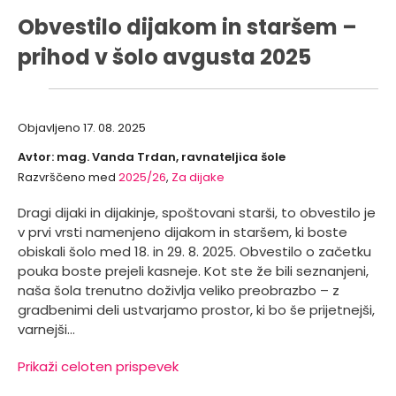
Obvestilo dijakom in staršem –
prihod v šolo avgusta 2025
Objavljeno
17. 08. 2025
Avtor: mag. Vanda Trdan, ravnateljica šole
Razvrščeno med
2025/26
,
Za dijake
Dragi dijaki in dijakinje, spoštovani starši, to obvestilo je
v prvi vrsti namenjeno dijakom in staršem, ki boste
obiskali šolo med 18. in 29. 8. 2025. Obvestilo o začetku
pouka boste prejeli kasneje. Kot ste že bili seznanjeni,
naša šola trenutno doživlja veliko preobrazbo – z
gradbenimi deli ustvarjamo prostor, ki bo še prijetnejši,
varnejši…
Prikaži celoten prispevek