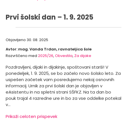
Prvi šolski dan – 1. 9. 2025
Objavljeno
30. 08. 2025
Avtor: mag. Vanda Trdan, ravnateljica šole
Razvrščeno med
2025/26
,
Obvestila
,
Za dijake
Pozdravljeni, dijaki in dijakinje, spoštovani starši! V
ponedeljek, 1. 9. 2025, se bo začelo novo šolsko leto. Za
uspešen začetek vam posredujemo nekaj osnovnih
informacij. Urnik za prvi šolski dan je objavljen v
eAsistentu in na spletni strani SŠFKZ. Na ta dan bo
pouk trajal 4 razredne ure in bo za vse oddelke potekal
v…
Prikaži celoten prispevek