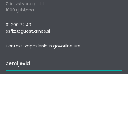
Zdravstvena pot 1
1000 Ljubljana
01 300 72 40
ssfkz@guest.arnes.si
Kontakti zaposlenih in govorilne ure
Zemljevid