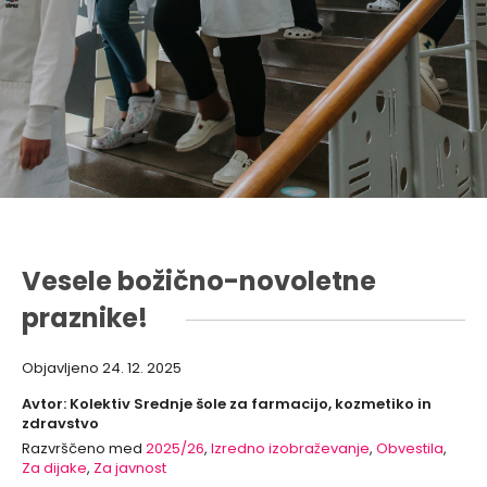
Vesele božično-novoletne
praznike!
Objavljeno
24. 12. 2025
Avtor: Kolektiv Srednje šole za farmacijo, kozmetiko in
zdravstvo
Razvrščeno med
2025/26
,
Izredno izobraževanje
,
Obvestila
,
Za dijake
,
Za javnost