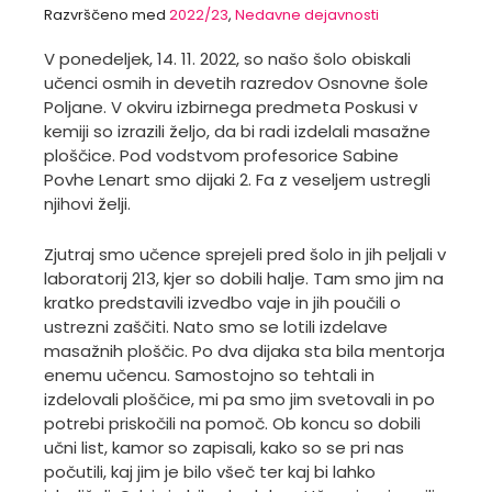
Razvrščeno med
2022/23
,
Nedavne dejavnosti
V ponedeljek, 14. 11. 2022, so našo šolo obiskali
učenci osmih in devetih razredov Osnovne šole
Poljane. V okviru izbirnega predmeta Poskusi v
kemiji so izrazili željo, da bi radi izdelali masažne
ploščice. Pod vodstvom profesorice Sabine
Povhe Lenart smo dijaki 2. Fa z veseljem ustregli
njihovi želji.
Zjutraj smo učence sprejeli pred šolo in jih peljali v
laboratorij 213, kjer so dobili halje. Tam smo jim na
kratko predstavili izvedbo vaje in jih poučili o
ustrezni zaščiti. Nato smo se lotili izdelave
masažnih ploščic. Po dva dijaka sta bila mentorja
enemu učencu. Samostojno so tehtali in
izdelovali ploščice, mi pa smo jim svetovali in po
potrebi priskočili na pomoč. Ob koncu so dobili
učni list, kamor so zapisali, kako so se pri nas
počutili, kaj jim je bilo všeč ter kaj bi lahko