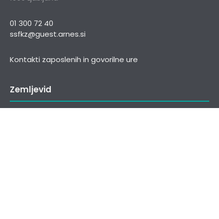
01 300 72 40
ssfkz@guest.arnes.si
Kontakti zaposlenih in govorilne ure
Zemljevid