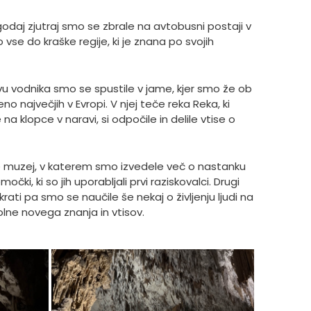
Zgodaj zjutraj smo se zbrale na avtobusni postaji v
 vse do kraške regije, ki je znana po svojih
tvu vodnika smo se spustile v jame, kjer smo že ob
o največjih v Evropi. V njej teče reka Reka, ki
klopce v naravi, si odpočile in delile vtise o
le muzej, v katerem smo izvedele več o nastanku
ki, ki so jih uporabljali prvi raziskovalci. Drugi
rati pa smo se naučile še nekaj o življenju ljudi na
olne novega znanja in vtisov.