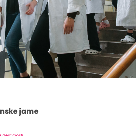
anske jame
 dejavnosti