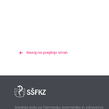
Nazaj na prejšnjo stran
Srednja šola za farmacijo, kozmetiko in zdravstvo