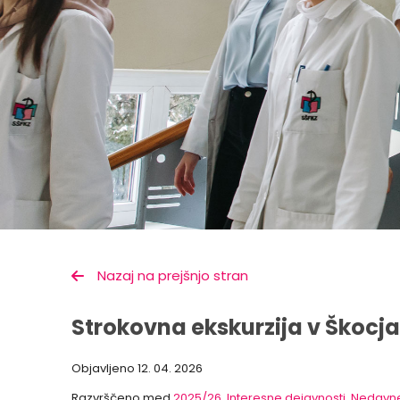
Nazaj na prejšnjo stran
Strokovna ekskurzija v Škocj
Objavljeno
12. 04. 2026
Razvrščeno med
2025/26
,
Interesne dejavnosti
,
Nedavne