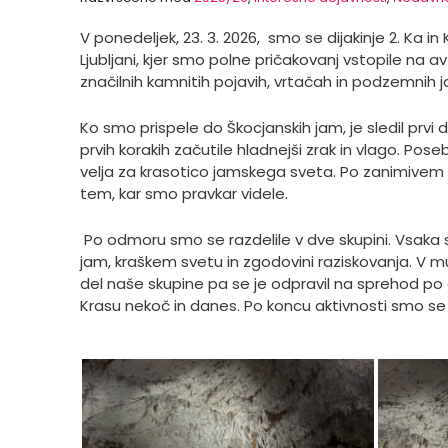
V ponedeljek, 23. 3. 2026, smo se dijakinje 2. Ka 
Ljubljani, kjer smo polne pričakovanj vstopile na av
značilnih kamnitih pojavih, vrtačah in podzemnih 
Ko smo prispele do Škocjanskih jam, je sledil prvi
prvih korakih začutile hladnejši zrak in vlago. Pos
velja za krasotico jamskega sveta. Po zanimivem i
tem, kar smo pravkar videle.
Po odmoru smo se razdelile v dve skupini. Vsaka 
jam, kraškem svetu in zgodovini raziskovanja. V muze
del naše skupine pa se je odpravil na sprehod po oko
Krasu nekoč in danes. Po koncu aktivnosti smo se od