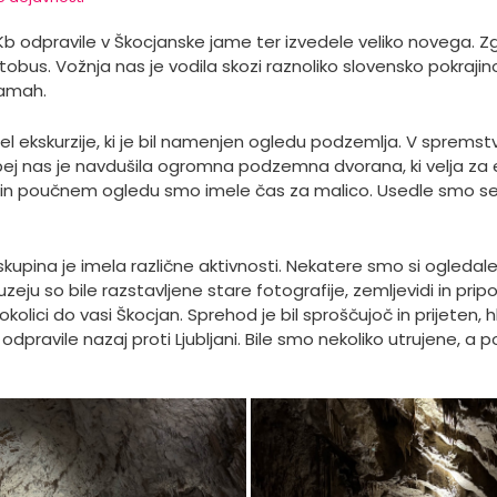
in Kb odpravile v Škocjanske jame ter izvedele veliko novega. 
tobus. Vožnja nas je vodila skozi raznoliko slovensko pokrajino
jamah.
 del ekskurzije, ki je bil namenjen ogledu podzemlja. V sprems
ebej nas je navdušila ogromna podzemna dvorana, ki velja za en
n poučnem ogledu smo imele čas za malico. Usedle smo se na 
skupina je imela različne aktivnosti. Nekatere smo si ogleda
ju so bile razstavljene stare fotografije, zemljevidi in pripomoč
lici do vasi Škocjan. Sprehod je bil sproščujoč in prijeten, hk
pravile nazaj proti Ljubljani. Bile smo nekoliko utrujene, a p