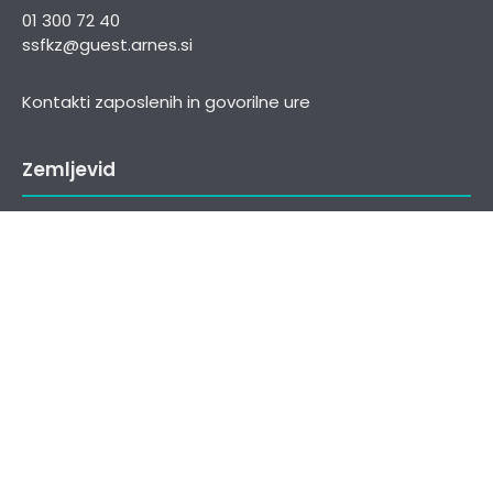
01 300 72 40
ssfkz@guest.arnes.si
Kontakti zaposlenih in govorilne ure
Zemljevid