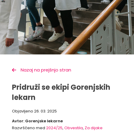
Nazaj na prejšnjo stran
Pridruži se ekipi Gorenjskih
lekarn
Objavljeno
26. 03. 2025
Avtor: Gorenjske lekarne
Razvrščeno med
2024/25
,
Obvestila
,
Za dijake