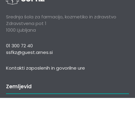
Srednja šola za farmacijo, kozmetiko in zdravstvo
Zdravstvena pot 1
1000 Ljubljana
01 300 72 40
ssfkz@guest.arnes.si
Kontakti zaposlenih in govorilne ure
Zemljevid