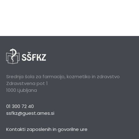
Srednja šola za farmacijo, kozmetiko in zdravstvo
Zdravstvena pot 1
1000 Ljubljana
01 300 72 40
ssfkz@guest.arnes.si
Kontakti zaposlenih in govorilne ure