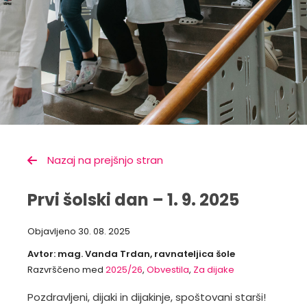
Nazaj na prejšnjo stran
Prvi šolski dan – 1. 9. 2025
Objavljeno
30. 08. 2025
Avtor: mag. Vanda Trdan, ravnateljica šole
Razvrščeno med
2025/26
,
Obvestila
,
Za dijake
Pozdravljeni, dijaki in dijakinje, spoštovani starši!