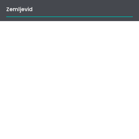
Zemljevid
Splošne informacije in povezave
Katalog informacij javnega značaja