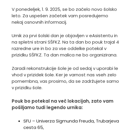
V ponedeljek, 1. 9. 2025, se bo začelo novo šolsko
leto. Za uspešen začetek vam posredujemo
nekaj osnovnih informacij.
Urnik za prvi šolski dan je objavljen v eAsistentu in
na spletni strani SŠFKZ. Na ta dan bo pouk trajal 4
razredne ure in bo za vse oddelke potekal v
prizidku SŠFKZ. Ta dan malica ne bo organizirana.
Zaradi rekonstrukcije šole je od sedaj v uporabi le
vhod v prizidek šole. Ker je varnost nas vseh zelo
pomembna, vas prosimo, da se zadržujete samo
v prizidku šole.
Pouk bo potekal na več lokacijah, zato vam
pošiljamo tudi legendo urnika:
SFU – Univerza Sigmunda Freuda, Trubarjeva
cesta 65,