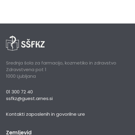
Srednja šola za farmacijo, kozmetiko in zdravstvo
Zdravstvena pot 1
1000 Ljubljana
01 300 72 40
ssfkz@guest.arnes.si
Kontakti zaposlenih in govorilne ure
Zemljevid