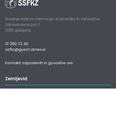
Srednja šola za farmacijo, kozmetiko in zdravstvo
Zdravstvena pot 1
1000 Ljubljana
01 300 72 40
ssfkz@guest.arnes.si
Kontakti zaposlenih in govorilne ure
Zemljevid