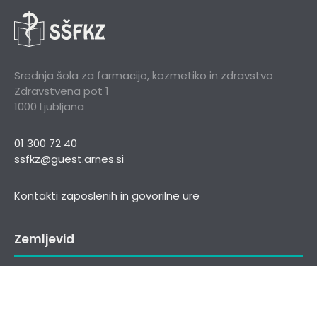
Srednja šola za farmacijo, kozmetiko in zdravstvo
Zdravstvena pot 1
1000 Ljubljana
01 300 72 40
ssfkz@guest.arnes.si
Kontakti zaposlenih in govorilne ure
Zemljevid