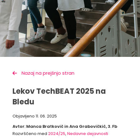
Nazaj na prejšnjo stran
Lekov TechBEAT 2025 na
Bledu
Objavljeno
11. 06. 2025
Avtor: Manca Bratkovič in Ana Grabovičkić, 3. Fb
Razvrščeno med
2024/25
,
Nedavne dejavnosti