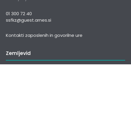
01 300 72 40
ssfkz@guest.arnes.si
Kontakti zaposlenih in govorilne ure
Zemljevid