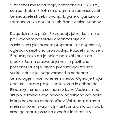
V začetku meseca maja, natančneje 8. 5. 2025,
sva se dijakinji 3. letnika programa farmacevtski
tehnik udeležili tekmovanja, ki ga je organiziralo
farmacevtsko podjetje Lek, član skupine Sandoz.
Dogodek se je pričel že zgodaj zjutraj, ko smo si
po uvodnem pozdravu organizatorjev in
zanimivem glasbenem programu ter pogostitvi,
ogledali aseptično proizvodnjo. Razdelili smo se v
5 skupin, tako da je ogled potekal kar se da
gladko. Sama proizvodnja nas je pozitivno
presenetila, saj si nismo predstavljali takšne
velike industrije, odgovornosti in sodobne
tehnologije – vse na enem mestu. Ogled je trajal
eno uro, zatem pa je sledilo kosilo in odhod do
Bleda, kjer smo se seznanili z izzivi. Vsaka izmed
skupin je imela svojo nalogo, natisnjena navodila
in kup neznanih pripomočkov. Vsi skupaj pa smo
imeli samo en skupni cilj – ustvariti pršilo za nos, ki
smo ga morali pravilno označiti in shraniti v