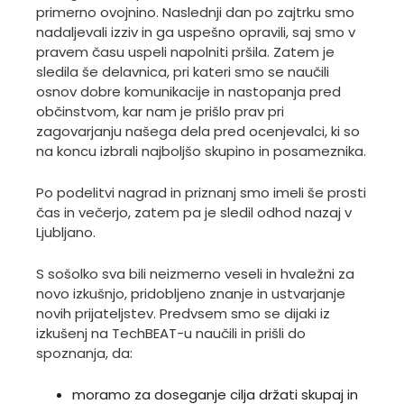
primerno ovojnino. Naslednji dan po zajtrku smo
nadaljevali izziv in ga uspešno opravili, saj smo v
pravem času uspeli napolniti pršila. Zatem je
sledila še delavnica, pri kateri smo se naučili
osnov dobre komunikacije in nastopanja pred
občinstvom, kar nam je prišlo prav pri
zagovarjanju našega dela pred ocenjevalci, ki so
na koncu izbrali najboljšo skupino in posameznika.
Po podelitvi nagrad in priznanj smo imeli še prosti
čas in večerjo, zatem pa je sledil odhod nazaj v
Ljubljano.
S sošolko sva bili neizmerno veseli in hvaležni za
novo izkušnjo, pridobljeno znanje in ustvarjanje
novih prijateljstev. Predvsem smo se dijaki iz
izkušenj na TechBEAT-u naučili in prišli do
spoznanja, da:
moramo za doseganje cilja držati skupaj in