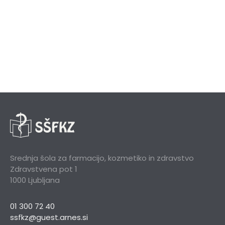
Srednja šola za farmacijo, kozmetiko in zdravstvo
Zdravstvena pot 1
1000 Ljubljana
01 300 72 40
ssfkz@guest.arnes.si