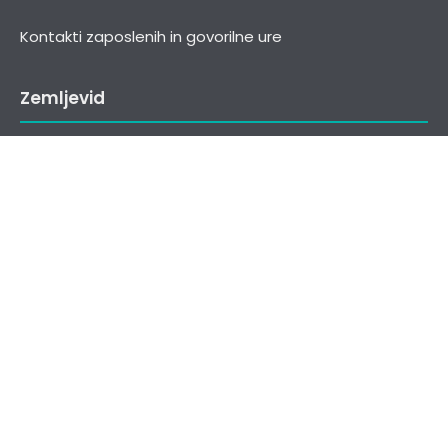
Kontakti zaposlenih in govorilne ure
Zemljevid
Splošne informacije in povezave