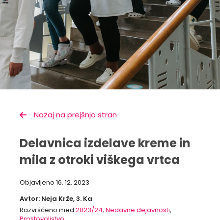
Nazaj na prejšnjo stran
Delavnica izdelave kreme in
mila z otroki viškega vrtca
Objavljeno
16. 12. 2023
Avtor: Neja Krže, 3. Ka
Razvrščeno med
2023/24
,
Nedavne dejavnosti
,
Prostovoljstvo