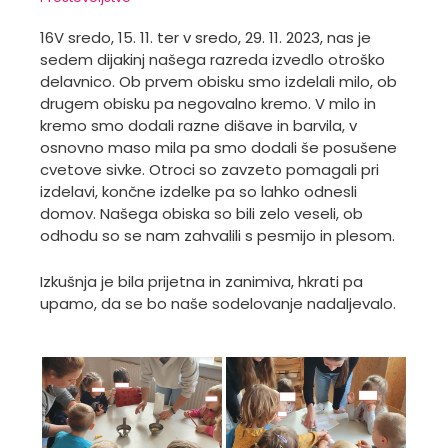
16V sredo, 15. 11. ter v sredo, 29. 11. 2023, nas je
sedem dijakinj našega razreda izvedlo otroško
delavnico. Ob prvem obisku smo izdelali milo, ob
drugem obisku pa negovalno kremo. V milo in
kremo smo dodali razne dišave in barvila, v
osnovno maso mila pa smo dodali še posušene
cvetove sivke. Otroci so zavzeto pomagali pri
izdelavi, končne izdelke pa so lahko odnesli
domov. Našega obiska so bili zelo veseli, ob
odhodu so se nam zahvalili s pesmijo in plesom.
Izkušnja je bila prijetna in zanimiva, hkrati pa
upamo, da se bo naše sodelovanje nadaljevalo.