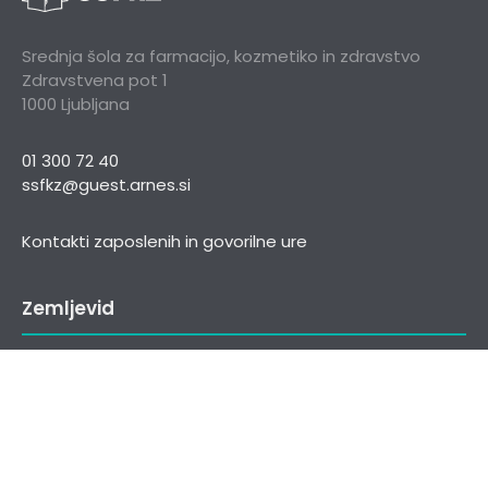
Srednja šola za farmacijo, kozmetiko in zdravstvo
Zdravstvena pot 1
1000 Ljubljana
01 300 72 40
ssfkz@guest.arnes.si
Kontakti zaposlenih in govorilne ure
Zemljevid