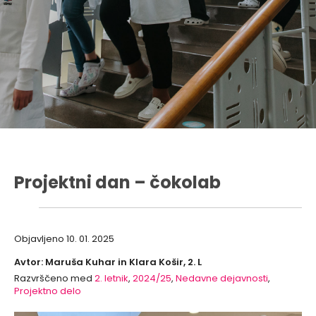
Projektni dan – čokolab
Objavljeno
10. 01. 2025
Avtor: Maruša Kuhar in Klara Košir, 2. L
Razvrščeno med
2. letnik
,
2024/25
,
Nedavne dejavnosti
,
Projektno delo