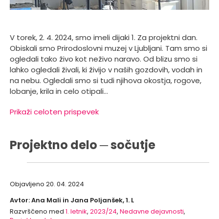
V torek, 2. 4. 2024, smo imeli dijaki 1. Za projektni dan.
Obiskali smo Prirodoslovni muzej v Ljubljani. Tam smo si
ogledali tako živo kot neživo naravo. Od blizu smo si
lahko ogledali živali, ki živijo v naših gozdovih, vodah in
na nebu. Ogledali smo si tudi njihova okostja, rogove,
lobanje, krila in celo otipali…
Prikaži celoten prispevek
Projektno delo ─ sočutje
Objavljeno
20. 04. 2024
Avtor: Ana Mali in Jana Poljanšek, 1. L
Razvrščeno med
1. letnik
,
2023/24
,
Nedavne dejavnosti
,