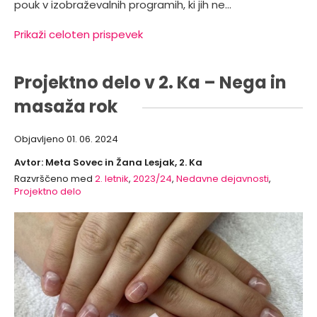
pouk v izobraževalnih programih, ki jih ne…
Prikaži celoten prispevek
Projektno delo v 2. Ka – Nega in
masaža rok
Objavljeno
01. 06. 2024
Avtor: Meta Sovec in Žana Lesjak, 2. Ka
Razvrščeno med
2. letnik
,
2023/24
,
Nedavne dejavnosti
,
Projektno delo