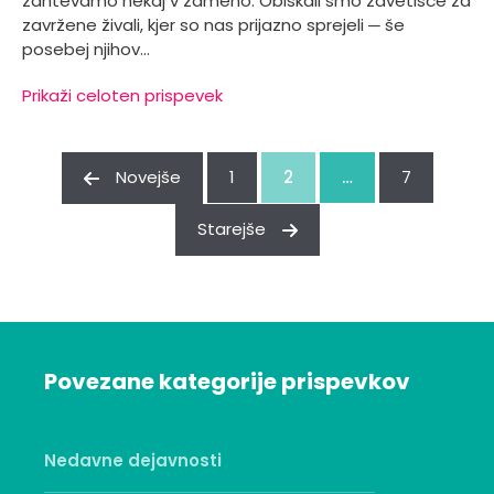
zahtevamo nekaj v zameno. Obiskali smo zavetišče za
zavržene živali, kjer so nas prijazno sprejeli ─ še
posebej njihov…
Prikaži celoten prispevek
Novejše
1
2
…
7
Starejše
Povezane kategorije prispevkov
Nedavne dejavnosti