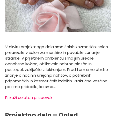
V okviru projektnega dela smo šolski kozmetični salon
preuredile v salon za manikiro in povabile zunanje
stranke. V prijetnem ambientu smo jim uredile
obnohtno kožico, oblikovale nohtno ploščo in
postopek zaključile z lakiranjem. Pred tem smo utrdile
znanje o načinih urejanja nohtov, o potrebnih
pripomočkih in kozmetičnih izdelkih. Praktične veščine
pa smo pridobile, ko smo…
Prikaži celoten prispevek
Projektno delo – Ogled