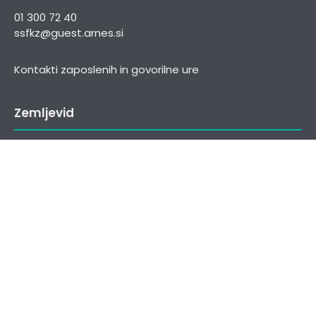
01 300 72 40
ssfkz@guest.arnes.si
Kontakti zaposlenih in govorilne ure
Zemljevid