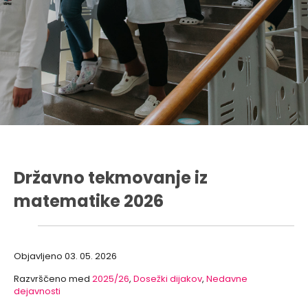
Državno tekmovanje iz
matematike 2026
Objavljeno
03. 05. 2026
Razvrščeno med
2025/26
,
Dosežki dijakov
,
Nedavne
dejavnosti