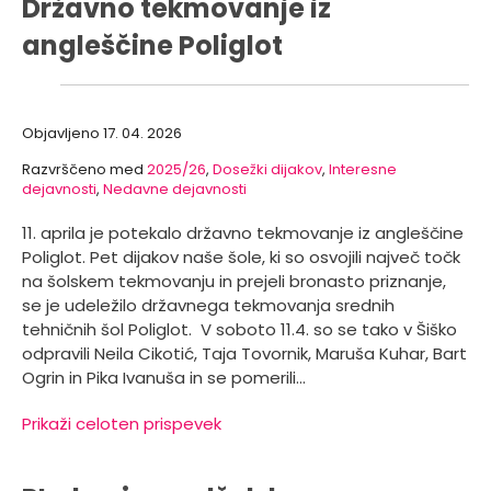
Državno tekmovanje iz
angleščine Poliglot
Objavljeno
17. 04. 2026
Razvrščeno med
2025/26
,
Dosežki dijakov
,
Interesne
dejavnosti
,
Nedavne dejavnosti
11. aprila je potekalo državno tekmovanje iz angleščine
Poliglot. Pet dijakov naše šole, ki so osvojili največ točk
na šolskem tekmovanju in prejeli bronasto priznanje,
se je udeležilo državnega tekmovanja srednih
tehničnih šol Poliglot. V soboto 11.4. so se tako v Šiško
odpravili Neila Cikotić, Taja Tovornik, Maruša Kuhar, Bart
Ogrin in Pika Ivanuša in se pomerili…
Prikaži celoten prispevek