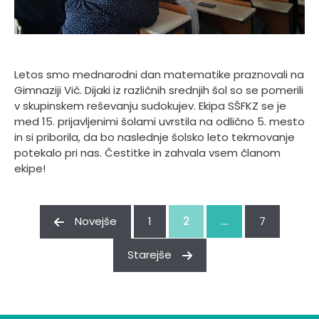
Letos smo mednarodni dan matematike praznovali na
Gimnaziji Vič. Dijaki iz različnih srednjih šol so se pomerili
v skupinskem reševanju sudokujev. Ekipa SŠFKZ se je
med 15. prijavljenimi šolami uvrstila na odlično 5. mesto
in si priborila, da bo naslednje šolsko leto tekmovanje
potekalo pri nas. Čestitke in zahvala vsem članom
ekipe!
Novejše
1
2
…
7
Starejše