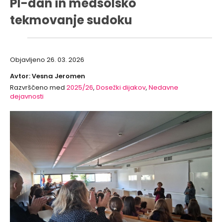
PI-dan in medšolsko
tekmovanje sudoku
Objavljeno
26. 03. 2026
Avtor: Vesna Jeromen
Razvrščeno med
2025/26
,
Dosežki dijakov
,
Nedavne
dejavnosti