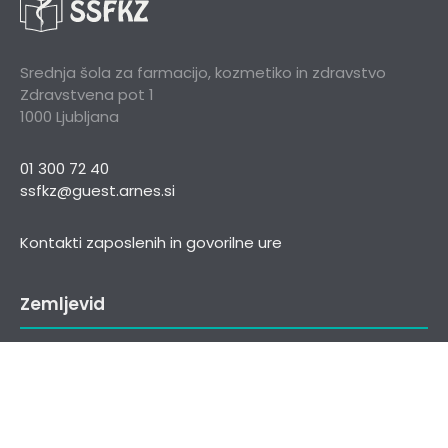
Srednja šola za farmacijo, kozmetiko in zdravstvo
Zdravstvena pot 1
1000 Ljubljana
01 300 72 40
ssfkz@guest.arnes.si
Kontakti zaposlenih in govorilne ure
Zemljevid